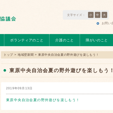
文字サイズ：
小
中
大
お問い
ボランティアのこと
介護のこと
障がいのこと
トップ
>
地域壁新聞
>
東原中央自治会夏の野外遊びを楽しもう！
東原中央自治会夏の野外遊びを楽しもう
2019年09月13日
東原中央自治会夏の野外遊びを楽しもう！