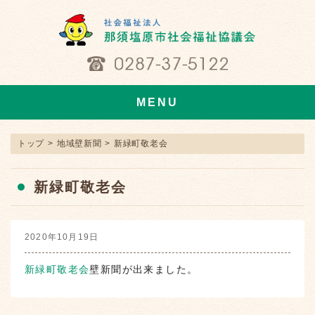
MENU
トップ
>
地域壁新聞
>
新緑町敬老会
新緑町敬老会
2020年10月19日
新緑町敬老会
壁新聞が出来ました。