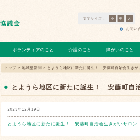
文字サイズ：
小
中
大
お問い
ボランティアのこと
介護のこと
障がいのこと
トップ
>
地域壁新聞
>
とようら地区に新たに誕生！ 安藤町自治会生きが
とようら地区に新たに誕生！ 安藤町自
2023年12月19日
とようら地区に新たに誕生！ 安藤町自治会生きがいサロン