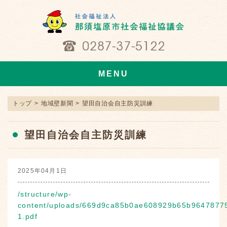
MENU
トップ
>
地域壁新聞
>
望田自治会自主防災訓練
望田自治会自主防災訓練
2025年04月1日
/structure/wp-
content/uploads/669d9ca85b0ae608929b65b9647877
1.pdf