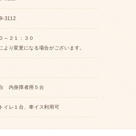
9-3112
０～２１：３０
により変更になる場合がございます。
台 内身障者用５台
トイレ１台、車イス利用可