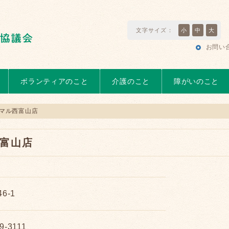
文字サイズ：
小
中
大
お問い
ボランティアのこと
介護のこと
障がいのこと
マル西富山店
富山店
6-1
9-3111