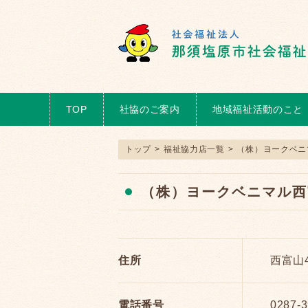
TOP
社協のご案内
地域福祉活動のこと
トップ
>
福祉協力店一覧
>
（株）ヨークベニ
（株）ヨークベニマル西
住所
西富山4
電話番号
0287-3