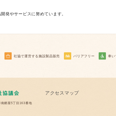
品開発やサービスに努めています。
ー
社協で運営する施設製品販売
バリアフリー
車い
アクセスマップ
市南郷屋5丁目163番地