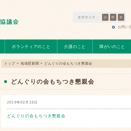
文字サイズ：
小
中
大
お問い
ボランティアのこと
介護のこと
障がいのこと
トップ
>
地域壁新聞
>
どんぐりの会もちつき懇親会
どんぐりの会もちつき懇親会
2019年02月18日
どんぐりの会もちつき懇親会