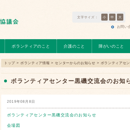
文字サイズ：
小
中
大
お問い
ボランティアのこと
介護のこと
障がいのこと
トップ
>
ボランティア情報
>
センターからのお知らせ
>
ボランティアセ
ボランティアセンター黒磯交流会のお知
2019年08月8日
ボランティアセンター黒磯交流会のお知らせ
会場図