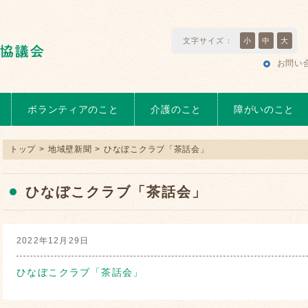
文字サイズ：
小
中
大
お問い
ボランティアのこと
介護のこと
障がいのこと
トップ
>
地域壁新聞
>
ひなぼこクラブ「茶話会」
ひなぼこクラブ「茶話会」
2022年12月29日
ひなぼこクラブ「茶話会」