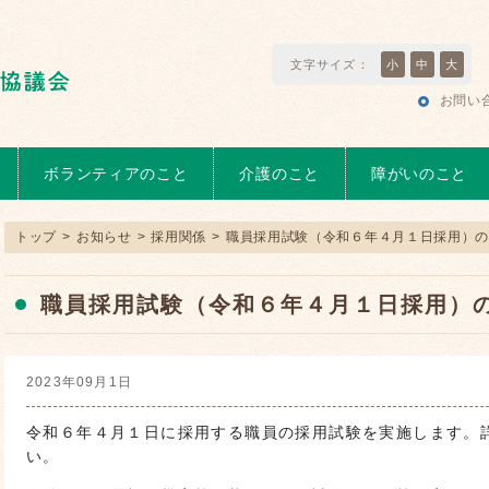
文字サイズ：
小
中
大
お問い
ボランティアのこと
介護のこと
障がいのこと
トップ
>
お知らせ
>
採用関係
>
職員採用試験（令和６年４月１日採用）の
職員採用試験（令和６年４月１日採用）の
2023年09月1日
令和６年４月１日に採用する職員の採用試験を実施します。
い。